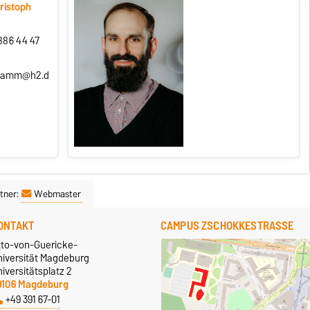
hristoph
886 44 47
.damm@h2.d
tner:
Webmaster
ONTAKT
CAMPUS ZSCHOKKESTRASSE
tto-von-Guericke-
niversität Magdeburg
iversitätsplatz 2
9106 Magdeburg
+49 391 67-01