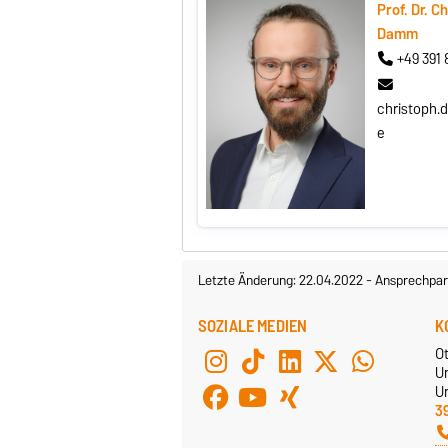
Prof. Dr. C
Damm
+49 391 
christoph
e
Letzte Änderung: 22.04.2022
-
Ansprechpar
SOZIALE MEDIEN
K
O
U
Un
3