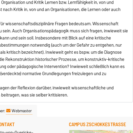
 Organisation und Kritik Lernen bzw. Lernfähigkeit in, von und
 nach Kritik in, von und an Organisationen, die Lernen oder auch
 für wissenschaftsdisziplinäre Fragen bedeutsam. Wissenschaft
zu sein. Auch Organisationspädagogik muss sich fragen, inwieweit sie
in kann und sein soll. Insbesondere mit Blick auf eine kritische
nsbestimmungen notwendig (auch um der Gefahr zu entgehen, nur
h als kritisch bezeichnet). Inwieweit geht es bspw. um die Diagnose
die Rekonstruktion historischer Prozesse, um konstruktiv-kritische
ng oder pädagogische Intervention? Inwieweit schließlich kann es
(verdeckte) normative Grundlegungen freizulegen und zu
ragen der Reflexion darüber, inwieweit wissenschaftliche und
eitragen, was sie selber kritisieren.
ner:
Webmaster
ONTAKT
CAMPUS ZSCHOKKESTRASSE
tto-von-Guericke-