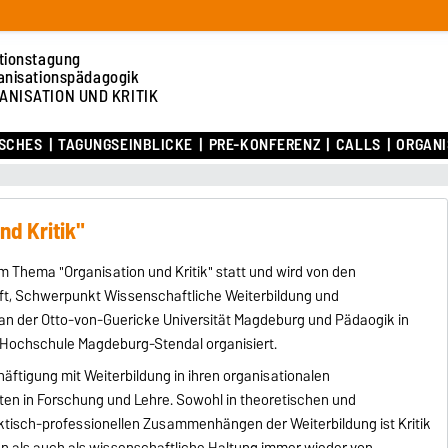
tionstagung
anisationspädagogik
ANISATION UND KRITIK
ISCHES
TAGUNGSEINBLICKE
PRE-KONFERENZ
CALLS
ORGANI
d Kritik"
m Thema "Organisation und Kritik" statt und wird von den
ft, Schwerpunkt Wissenschaftliche Weiterbildung und
 an der Otto-von-Guericke Universität Magdeburg und Pädaogik in
r Hochschule Magdeburg-Stendal organisiert.
äftigung mit Weiterbildung in ihren organisationalen
 in Forschung und Lehre. Sowohl in theoretischen und
ktisch-professionellen Zusammenhängen der Weiterbildung ist Kritik
 als auch als wissenschaftliche Haltung immer wieder von