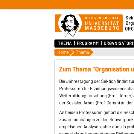
Sek
Org
ORG
THEMA
PROGRAMM
ORGANISATOR
Home
Thema
Zum Thema "Organisation un
Die Jahrestagung der Sektion findet zu
Professuren für Erziehungswissenscha
Weiterbildungsforschung (Prof. Dörner)
der Sozialen Arbeit (Prof. Damm) an de
An beiden Professuren gehört die Besch
Zusammenhängen zu den Schwerpunkten
empirischen Analysen, aber auch in pra
sowohl als zu beobachtendes Phänomen