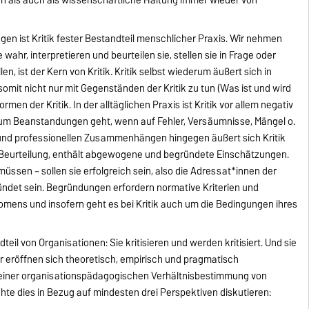
en ist Kritik fester Bestandteil menschlicher Praxis. Wir nehmen
wahr, interpretieren und beurteilen sie, stellen sie in Frage oder
en, ist der Kern von Kritik. Kritik selbst wiederum äußert sich in
 somit nicht nur mit Gegenständen der Kritik zu tun (Was ist und wird
rmen der Kritik. In der alltäglichen Praxis ist Kritik vor allem negativ
 um Beanstandungen geht, wenn auf Fehler, Versäumnisse, Mängel o.
en und professionellen Zusammenhängen hingegen äußert sich Kritik
e Beurteilung, enthält abgewogene und begründete Einschätzungen.
 müssen – sollen sie erfolgreich sein, also die Adressat*innen der
ündet sein. Begründungen erfordern normative Kriterien und
nomens und insofern geht es bei Kritik auch um die Bedingungen ihres
.
eil von Organisationen: Sie kritisieren und werden kritisiert. Und sie
er eröffnen sich theoretisch, empirisch und pragmatisch
einer organisationspädagogischen Verhältnisbestimmung von
hte dies in Bezug auf mindesten drei Perspektiven diskutieren: